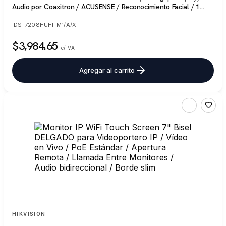
Audio por Coaxitron / ACUSENSE / Reconocimiento Facial / 1
Bahía de Disco Duro / Alarmas I/O / Salida de Video en 4K /
H.265+
IDS-7208HUHI-M1/A/X
$3,984.65
c/IVA
Agregar al carrito
HIKVISION