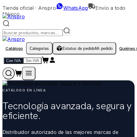
Tienda oficial ·
Anspro
WhatsApp
Envío a todo
México
Catálogo
Quiénes
Categorías
Estatus de pedido
Mi pedido
Con IVA
Sin IVA
CATÁLOGO EN LÍNEA
Tecnología avanzada, segura y
eficiente.
Distribuidor autorizado de las mejores marcas de