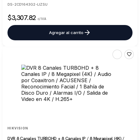
Alarmas I/O
DS-2CD1643G2-LIZSU
$3,307.82
c/IVA
Agregar al carrito
HIKVISION
DVR 8 Canales TURBOHD + 8 Canales IP / 8 Megapixel (4K) /