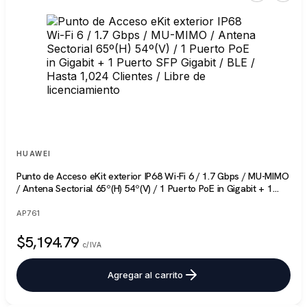
HUAWEI
Punto de Acceso eKit exterior IP68 Wi-Fi 6 / 1.7 Gbps / MU-MIMO
/ Antena Sectorial 65º(H) 54º(V) / 1 Puerto PoE in Gigabit + 1
Puerto SFP Gigabit / BLE / Hasta 1,024 Clientes / Libre de
licenciamiento
AP761
$5,194.79
c/IVA
Agregar al carrito