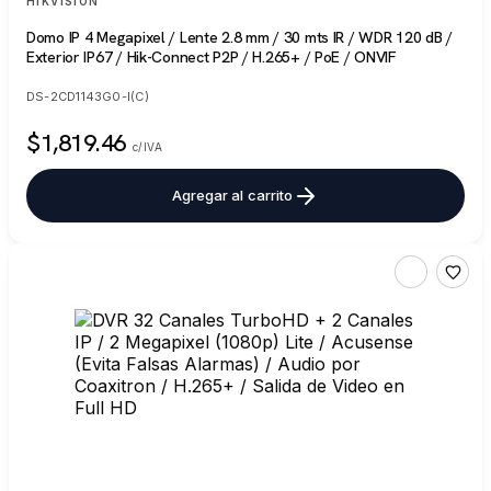
HIKVISION
Domo IP 4 Megapixel / Lente 2.8 mm / 30 mts IR / WDR 120 dB /
Exterior IP67 / Hik-Connect P2P / H.265+ / PoE / ONVIF
DS-2CD1143G0-I(C)
$1,819.46
c/IVA
Agregar al carrito