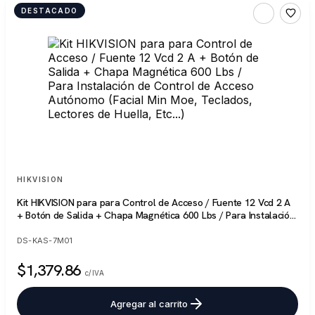
DESTACADO
HIKVISION
Kit HIKVISION para para Control de Acceso / Fuente 12 Vcd 2 A
+ Botón de Salida + Chapa Magnética 600 Lbs / Para Instalación
de Control de Acceso Autónomo (Facial Min Moe, Teclados,
Lectores de Huella, Etc...)
DS-KAS-7M01
$1,379.86
c/IVA
Agregar al carrito