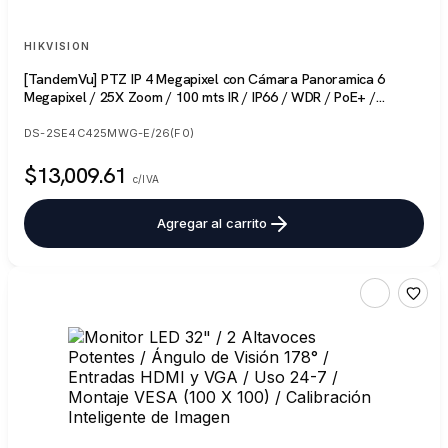
HIKVISION
[TandemVu] PTZ IP 4 Megapixel con Cámara Panoramica 6
Megapixel / 25X Zoom / 100 mts IR / IP66 / WDR / PoE+ /
Entrada-Salida de Audio y Alarma / Ultra Baja Iluminación / Micro
SD
DS-2SE4C425MWG-E/26(F0)
$13,009.61
c/IVA
Agregar al carrito