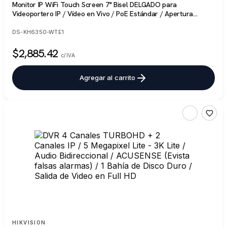
Monitor IP WiFi Touch Screen 7" Bisel DELGADO para
Videoportero IP / Vídeo en Vivo / PoE Estándar / Apertura
Remota / Llamada Entre Monitores / Audio bidireccional / Borde
slim
DS-KH6350-WTE1
$2,885.42
c/IVA
Agregar al carrito
HIKVISION