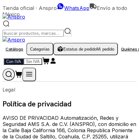
Tienda oficial ·
Anspro
WhatsApp
Envío a todo
México
Catálogo
Quiénes
Categorías
Estatus de pedido
Mi pedido
Con IVA
Sin IVA
Legal
Política de privacidad
AVISO DE PRIVACIDAD Automatización, Redes y
Seguridad AMS S.A. de C.V. (ANSPRO), con domicilio en
la Calle Baja California 166, Colonia Republica Poniente
de la Ciudad de Saltillo, Coahuila, C.P. 25265, utilizará